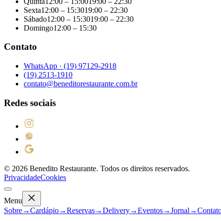
Quinta
12:00 – 15:00
19:00 – 22:30
Sexta
12:00 – 15:30
19:00 – 22:30
Sábado
12:00 – 15:30
19:00 – 22:30
Domingo
12:00 – 15:30
Contato
WhatsApp ·
(19) 97129-2918
(19) 2513-1910
contato@beneditorestaurante.com.br
Redes sociais
©
2026
Benedito Restaurante. Todos os direitos reservados.
Privacidade
Cookies
Menu
Sobre
→
Cardápio
→
Reservas
→
Delivery
→
Eventos
→
Jornal
→
Contat