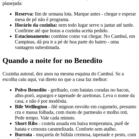
planejada:
Reserva:
fim de semana lota. Marque antes - chegar e esperar
mesa de pé não é programa.
Horário da cozinha:
nem todo lugar serve o jantar até tarde.
Confirme até que horas a cozinha aceita pedido.
Estacionamento:
combine como vai chegar. No Cambuí, em
Campinas, dá pra ir a pé de boa parte do bairro - uma
vantagem subestimada.
Quando a noite for no Benedito
Cozinha autoral, dez anos na mesma esquina do Cambuí. Se a
escolha caiu aqui, vai direto no que a casa faz melhor:
Polvo Benedito
- grelhado, com batatas coradas no bacon,
alho-poró, aspargos e tapenade de azeitonas. Leva o nome da
casa, e não é por modéstia.
Bife Wellington
- filé mignon envolto em cogumelo, presunto
cru e massa folhada, com risoto de parmesão e molho roti.
Pede tempo. Vale cada minuto.
Short Ribs
- costela assada em baixa temperatura, purê de
batata e cenoura caramelizada. Conforto sem atalho.
Burrata
- muçarela de búfala cremosa, tapenade e pesto, com