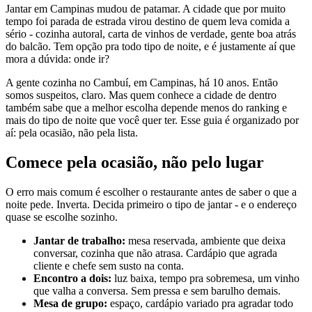
Jantar em Campinas mudou de patamar. A cidade que por muito
tempo foi parada de estrada virou destino de quem leva comida a
sério - cozinha autoral, carta de vinhos de verdade, gente boa atrás
do balcão. Tem opção pra todo tipo de noite, e é justamente aí que
mora a dúvida: onde ir?
A gente cozinha no Cambuí, em Campinas, há 10 anos. Então
somos suspeitos, claro. Mas quem conhece a cidade de dentro
também sabe que a melhor escolha depende menos do ranking e
mais do tipo de noite que você quer ter. Esse guia é organizado por
aí: pela ocasião, não pela lista.
Comece pela ocasião, não pelo lugar
O erro mais comum é escolher o restaurante antes de saber o que a
noite pede. Inverta. Decida primeiro o tipo de jantar - e o endereço
quase se escolhe sozinho.
Jantar de trabalho:
mesa reservada, ambiente que deixa
conversar, cozinha que não atrasa. Cardápio que agrada
cliente e chefe sem susto na conta.
Encontro a dois:
luz baixa, tempo pra sobremesa, um vinho
que valha a conversa. Sem pressa e sem barulho demais.
Mesa de grupo:
espaço, cardápio variado pra agradar todo