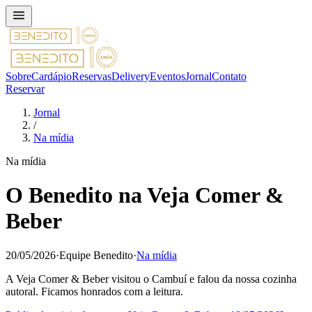
Sobre
Cardápio
Reservas
Delivery
Eventos
Jornal
Contato
Reservar
Jornal
/
Na mídia
Na mídia
O Benedito na Veja Comer &
Beber
20/05/2026
·
Equipe Benedito
·
Na mídia
A Veja Comer & Beber visitou o Cambuí e falou da nossa cozinha
autoral. Ficamos honrados com a leitura.