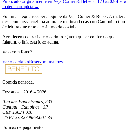
Publicado originalmente em
Veja Comer & Beber
·
18/05/2026
Ler a
matéria completa →
Foi uma alegria receber a equipe da Veja Comer & Beber. A matéria
destacou nossa cozinha autoral e o clima da casa no Cambuí, o tipo
de leitura que renova o ânimo da cozinha.
Agradecemos a visita e o carinho. Quem quiser conferir o que
falaram, o link está logo acima.
Veio com fome?
Ver o cardápio
Reservar uma mesa
Comida pensada.
Dez anos · 2016 – 2026
Rua dos Bandeirantes, 333
Cambuí · Campinas · SP
CEP
13024-010
CNPJ
23.327.966/0001-33
Formas de pagamento